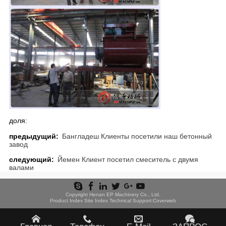
доля:
предыдущий:
Бангладеш Клиенты посетили наш бетонный
завод
следующий:
Йемен Клиент посетил смеситель с двумя
валами
Copyright Henan EP Machinery Co., Ltd.
Product Index
Site Index
Technical Support:
Coverweb